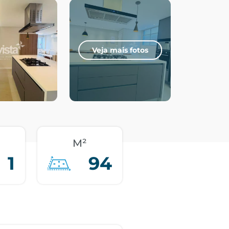
Veja mais fotos
M²
1
94