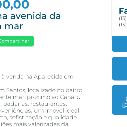
00,00
F
a avenida da
(13
a mar
(13
Compartilhar
 à venda na Aparecida em
Santos, localizado no bairro
ente mar, próximo ao Canal 5
 padarias, restaurantes,
onveniências. Um imóvel ideal
o, sofisticação e qualidade
iões mais valorizadas da