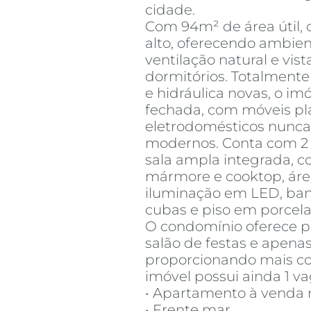
cidade.
Com 94m² de área útil,
alto, oferecendo ambient
ventilação natural e vis
dormitórios. Totalmente 
e hidráulica novas, o im
fechada, com móveis pl
eletrodomésticos nunc
modernos. Conta com 2 d
sala ampla integrada, 
mármore e cooktop, área
iluminação em LED, ban
cubas e piso em porcela
O condomínio oferece por
salão de festas e apena
proporcionando mais con
imóvel possui ainda 1 v
• Apartamento à venda 
• Frente mar