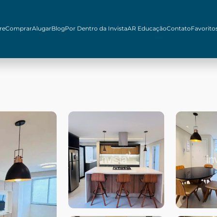
re
Comprar
Alugar
Blog
Por Dentro da Invista
AR Educação
Contato
Favorito