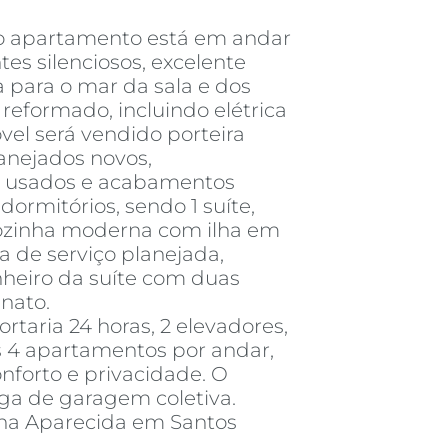
 o apartamento está em andar
es silenciosos, excelente
ta para o mar da sala e dos
reformado, incluindo elétrica
óvel será vendido porteira
anejados novos,
a usados e acabamentos
ormitórios, sendo 1 suíte,
cozinha moderna com ilha em
 de serviço planejada,
heiro da suíte com duas
nato.
taria 24 horas, 2 elevadores,
s 4 apartamentos por andar,
forto e privacidade. O
aga de garagem coletiva.
na Aparecida em Santos