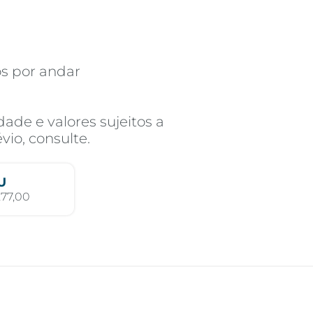
s por andar
ade e valores sujeitos a
vio, consulte.
U
77,00