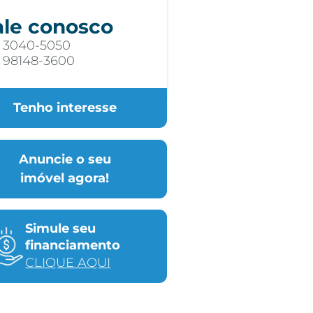
ale conosco
) 3040-5050
) 98148-3600
Tenho interesse
Anuncie o seu
imóvel agora!
Simule seu
financiamento
CLIQUE AQUI