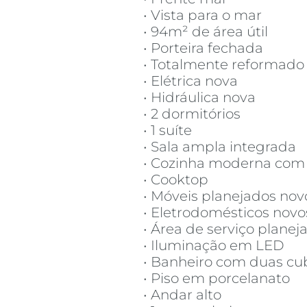
• Vista para o mar
• 94m² de área útil
• Porteira fechada
• Totalmente reformado
• Elétrica nova
• Hidráulica nova
• 2 dormitórios
• 1 suíte
• Sala ampla integrada
• Cozinha moderna com
• Cooktop
• Móveis planejados nov
• Eletrodomésticos novo
• Área de serviço planej
• Iluminação em LED
• Banheiro com duas cu
• Piso em porcelanato
• Andar alto