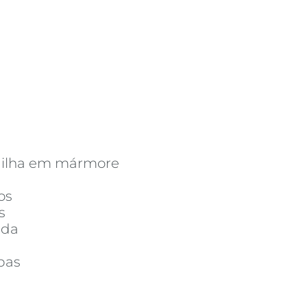
 ilha em mármore
os
s
ada
bas