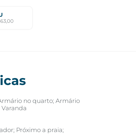
U
263,00
icas
Armário no quarto; Armário
e; Varanda
ador; Próximo a praia;