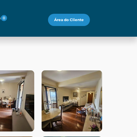
s
0
Área do Cliente