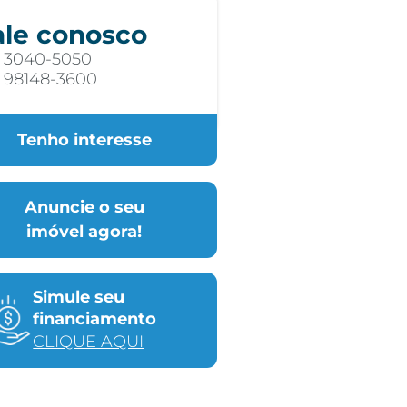
ale conosco
) 3040-5050
) 98148-3600
Tenho interesse
Anuncie o seu
imóvel agora!
Simule seu
financiamento
CLIQUE AQUI