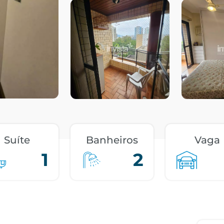
Suíte
Banheiros
Vaga
1
2