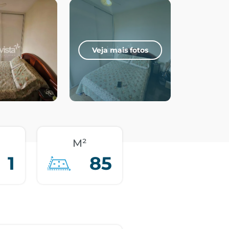
Veja mais fotos
M²
1
85