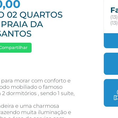
0,00
F
 02 QUARTOS
(13
 PRAIA DA
(13
 SANTOS
Compartilhar
 para morar com conforto e
todo mobiliado o famoso
2 dormitórios , sendo 1 suíte,
madeira e uma charmosa
 trazendo muita iluminação e