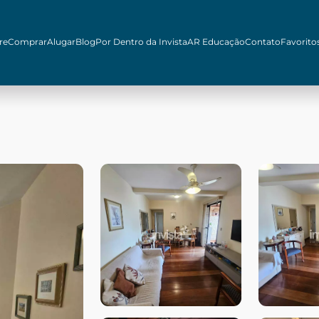
re
Comprar
Alugar
Blog
Por Dentro da Invista
AR Educação
Contato
Favorito