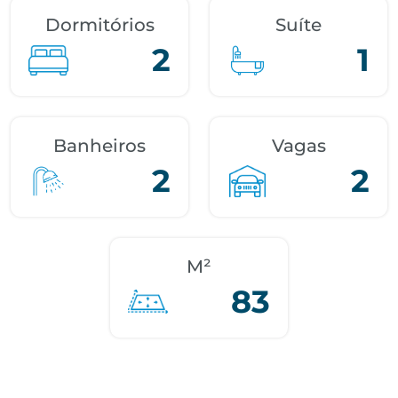
Dormitórios
Suíte
2
1
Banheiros
Vagas
2
2
M²
83